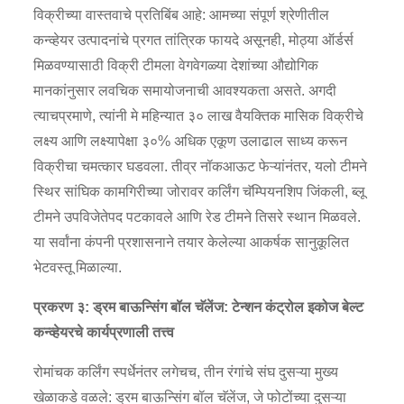
विक्रीच्या वास्तवाचे प्रतिबिंब आहे: आमच्या संपूर्ण श्रेणीतील
कन्व्हेयर उत्पादनांचे प्रगत तांत्रिक फायदे असूनही, मोठ्या ऑर्डर्स
मिळवण्यासाठी विक्री टीमला वेगवेगळ्या देशांच्या औद्योगिक
मानकांनुसार लवचिक समायोजनाची आवश्यकता असते. अगदी
त्याचप्रमाणे, त्यांनी मे महिन्यात ३० लाख वैयक्तिक मासिक विक्रीचे
लक्ष्य आणि लक्ष्यापेक्षा ३०% अधिक एकूण उलाढाल साध्य करून
विक्रीचा चमत्कार घडवला. तीव्र नॉकआऊट फेऱ्यांनंतर, यलो टीमने
स्थिर सांघिक कामगिरीच्या जोरावर कर्लिंग चॅम्पियनशिप जिंकली, ब्लू
टीमने उपविजेतेपद पटकावले आणि रेड टीमने तिसरे स्थान मिळवले.
या सर्वांना कंपनी प्रशासनाने तयार केलेल्या आकर्षक सानुकूलित
भेटवस्तू मिळाल्या.
प्रकरण ३: ड्रम बाऊन्सिंग बॉल चॅलेंज: टेन्शन कंट्रोल इकोज बेल्ट
कन्व्हेयरचे कार्यप्रणाली तत्त्व
रोमांचक कर्लिंग स्पर्धेनंतर लगेचच, तीन रंगांचे संघ दुसऱ्या मुख्य
खेळाकडे वळले: ड्रम बाऊन्सिंग बॉल चॅलेंज, जे फोटोंच्या दुसऱ्या