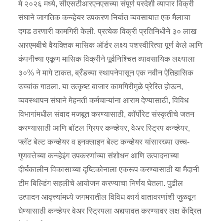
मे २०२६ मध्ये, सीएसटीआरएनएसच्या संपूर्ण परदेशी व्यापार विक्री
संघाने जागतिक कन्व्हेयर उपकरण निर्यात व्यवसायात एक मैलाचा
दगड ठरणारी कामगिरी केली. प्रत्येक विक्री प्रतिनिधीने ३० लाख
आरएमबीचे वैयक्तिक मासिक ऑर्डर लक्ष्य यशस्वीरित्या पूर्ण केले आणि
कंपनीच्या एकूण मासिक विक्रीने पूर्वनिश्चित व्यावसायिक लक्ष्याला
३०% ने मागे टाकत, ब्रँडच्या स्थापनेपासून एक नवीन ऐतिहासिक
उच्चांक गाठला. या उत्कृष्ट बाजार कामगिरीमुळे प्रेरित होऊन,
व्यवस्थापन संघाने मेहनती कर्मचाऱ्यांना आराम देण्यासाठी, विविध
विभागांमधील संवाद मजबूत करण्यासाठी, कॉर्पोरेट संस्कृतीचे जतन
करण्यासाठी आणि बॉटल ग्रिपर कन्व्हेयर, वेअर स्ट्रिप कन्व्हेयर,
फ्लॅट बेल्ट कन्व्हेयर व इनक्लाइन बेल्ट कन्व्हेयर यांसारख्या उच्च-
गुणवत्तेच्या कन्व्हेइंग उपकरणांच्या संशोधन आणि उत्पादनाच्या
दीर्घकालीन विकासाच्या दृष्टिकोनाला एकरूप करण्यासाठी या मैदानी
टीम बिल्डिंग सहलीचे आयोजन करण्याचा निर्णय घेतला. पुढील
उत्पादन आवृत्त्यांमध्ये जगभरातील विविध कार्य वातावरणांशी जुळवून
घेण्यासाठी कन्व्हेयर वेअर स्ट्रिपला अद्ययावत करण्यावर लक्ष केंद्रित