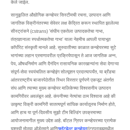
केले जाईल.
सानुकूलित औद्योगिक कन्व्हेयर सिस्टीमची रचना, उत्पादन आणि
जागतिक विक्रीनंतरच्या सेवेवर लक्ष केंद्रित करून स्थापित झालेल्या
सीस्ट्रांसने (cstrans) 'संघीय एकतेला उत्पादकतेचा गाभा,
तंत्रज्ञानाला स्पर्धात्मकतेचा गाभा' याला नेहमीच आपली पायाभूत
कॉर्पोरेट संस्कृती मानले आहे. सुरुवातीच्या काळात कन्व्हेयरच्या सुटे
भागांच्या लहान प्रमाणावरील प्रक्रियेपासून ते आज जागतिक अन्न,
पेय, औषधनिर्माण आणि दैनंदिन रासायनिक कारखान्यांना सेवा देणाऱ्या
संपूर्ण-सेवा स्वयंचलित कन्व्हेइंग सोल्यूशन प्रदात्यापर्यंत, या ब्रँडचा
आंतरराष्ट्रीय बाजारपेठेतील स्थिर विस्तार पूर्णपणे एकजूट अंतर्गत
संघ आणि त्याच्या मुख्य कन्व्हेयर मालिकेच्या विश्वसनीय उत्पादन
कामगिरीवर अवलंबून आहे. कंपनीच्या नेत्यांचा ठाम विश्वास आहे की
उत्कृष्ट विक्री कामगिरी सातत्यपूर्ण सांघिक कार्यातूनच निर्माण होते,
आणि हाच या पूर्ण-दिवसीय सुझो टीम बिल्डिंग उपक्रमाच्या
आयोजनामागील मुख्य उद्देश आहे. बॉटल ग्रिपर कन्व्हेयरच्या प्रत्येक
यशस्वी मोठ्या ऑर्डरमागे आणि
फ्लॅटबेल्ट कन्व्हेयर
एंटरप्राइझमधील