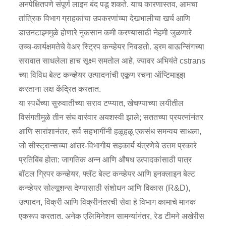
अनपेक्षितपणे संपूर्ण लाइन बंद पडू शकते. याच कारणास्तव, आमचा
तांत्रिक विभाग ग्राहकांचा उपकरणांच्या देखभालीचा खर्च आणि
डाउनटाइममुळे होणारे नुकसान कमी करण्यासाठी नेहमी जुळणारे
उच्च-कार्यक्षमतेचे वेअर स्ट्रिप कन्व्हेयर निवडतो. ड्रम बाऊन्सिंगच्या
सरावात साधलेला हाच सूक्ष्म समतोल आहे, ज्यावर अभियंते cstrans
च्या विविध बेल्ट कन्व्हेयर उत्पादनांची एकूण रचना ऑप्टिमाइझ
करताना लक्ष केंद्रित करतात.
या स्पर्धेच्या सुरुवातीच्या सराव टप्प्यात, खेचण्याच्या लयीतील
विसंगतीमुळे तीन संघ वारंवार अयशस्वी झाले; सततच्या प्रयत्नांनंतर
आणि सारांशानंतर, सर्व सहभागींनी हळूहळू एकसंध समन्वय साधला,
जो सीस्ट्रान्सच्या आंतर-विभागीय सहकार्य यंत्रणेचे उत्तम प्रकारे
प्रतिबिंब होता: जागतिक अन्न आणि औषध उत्पादकांसाठी पात्र
बॉटल ग्रिपर कन्व्हेयर, फ्लॅट बेल्ट कन्व्हेयर आणि इनक्लाइन बेल्ट
कन्व्हेयर सोल्यूशन्स देण्यासाठी संशोधन आणि विकास (R&D),
उत्पादन, विक्री आणि विक्रीनंतरची सेवा हे विभाग कामाचे मानक
एकरूप करतात. अनेक एलिमिनेशन सामन्यांनंतर, रेड टीमने अखेरीस