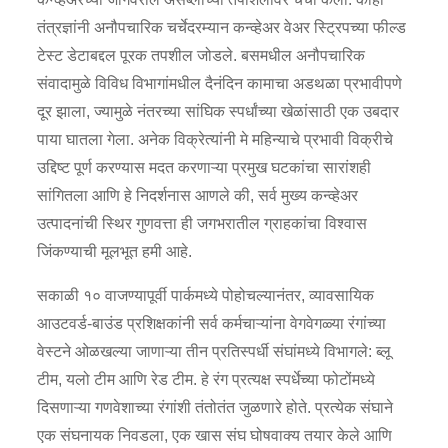
तंत्रज्ञांनी अनौपचारिक चर्चेदरम्यान कन्व्हेअर वेअर स्ट्रिपच्या फील्ड
टेस्ट डेटाबद्दल पूरक तपशील जोडले. बसमधील अनौपचारिक
संवादामुळे विविध विभागांमधील दैनंदिन कामाचा अडथळा प्रभावीपणे
दूर झाला, ज्यामुळे नंतरच्या सांघिक स्पर्धांच्या खेळांसाठी एक उबदार
पाया घातला गेला. अनेक विक्रेत्यांनी मे महिन्याचे प्रभावी विक्रीचे
उद्दिष्ट पूर्ण करण्यास मदत करणाऱ्या प्रमुख घटकांचा सारांशही
सांगितला आणि हे निदर्शनास आणले की, सर्व मुख्य कन्व्हेअर
उत्पादनांची स्थिर गुणवत्ता ही जगभरातील ग्राहकांचा विश्वास
जिंकण्याची मूलभूत हमी आहे.
सकाळी १० वाजण्यापूर्वी पार्कमध्ये पोहोचल्यानंतर, व्यावसायिक
आउटवर्ड-बाउंड प्रशिक्षकांनी सर्व कर्मचाऱ्यांना वेगवेगळ्या रंगांच्या
वेस्टने ओळखल्या जाणाऱ्या तीन प्रतिस्पर्धी संघांमध्ये विभागले: ब्लू
टीम, यलो टीम आणि रेड टीम. हे रंग प्रत्यक्ष स्पर्धेच्या फोटोंमध्ये
दिसणाऱ्या गणवेशाच्या रंगांशी तंतोतंत जुळणारे होते. प्रत्येक संघाने
एक संघनायक निवडला, एक खास संघ घोषवाक्य तयार केले आणि