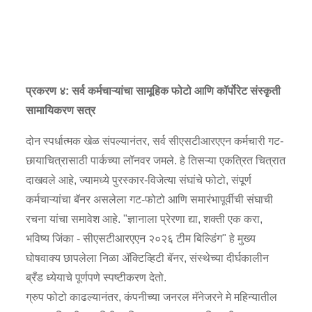
प्रकरण ४: सर्व कर्मचाऱ्यांचा सामूहिक फोटो आणि कॉर्पोरेट संस्कृती
सामायिकरण सत्र
दोन स्पर्धात्मक खेळ संपल्यानंतर, सर्व सीएसटीआरएएन कर्मचारी गट-
छायाचित्रासाठी पार्कच्या लॉनवर जमले. हे तिसऱ्या एकत्रित चित्रात
दाखवले आहे, ज्यामध्ये पुरस्कार-विजेत्या संघांचे फोटो, संपूर्ण
कर्मचाऱ्यांचा बॅनर असलेला गट-फोटो आणि समारंभापूर्वीची संघाची
रचना यांचा समावेश आहे. "ज्ञानाला प्रेरणा द्या, शक्ती एक करा,
भविष्य जिंका - सीएसटीआरएएन २०२६ टीम बिल्डिंग" हे मुख्य
घोषवाक्य छापलेला निळा ॲक्टिव्हिटी बॅनर, संस्थेच्या दीर्घकालीन
ब्रँड ध्येयाचे पूर्णपणे स्पष्टीकरण देतो.
ग्रुप फोटो काढल्यानंतर, कंपनीच्या जनरल मॅनेजरने मे महिन्यातील