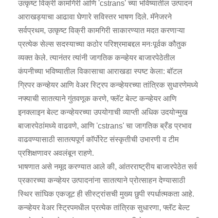
उत्कृष्ट विक्री कामगिरी आणि 'cstrans' च्या भविष्यातील उत्पादन
आराखड्याचा आढावा घेणारे सविस्तर भाषण दिले. मॅनेजरने
सर्वप्रथम, उत्कृष्ट विक्री कामगिरी साकारण्यात मदत करणाऱ्या
प्रत्येक सेल्स सदस्याच्या कठोर परिश्रमाबद्दल मनःपूर्वक कौतुक
व्यक्त केले. त्यानंतर त्यांनी जागतिक कन्व्हेयर बाजारपेठेतील
कंपनीच्या भविष्यातील विकासाचा आराखडा स्पष्ट केला: बॉटल
ग्रिपर कन्व्हेयर आणि वेअर स्ट्रिप कन्व्हेयरच्या तांत्रिक सुधारणेमध्ये
नफ्याची सातत्याने गुंतवणूक करणे, फ्लॅट बेल्ट कन्व्हेयर आणि
इनक्लाइन बेल्ट कन्व्हेयरच्या उपयोगाची व्याप्ती अधिक उदयोन्मुख
बाजारपेठांमध्ये वाढवणे, आणि 'cstrans' चा जागतिक ब्रँड प्रभाव
वाढवण्यासाठी सातत्यपूर्ण कॉर्पोरेट संस्कृतीची उभारणी व टीम
प्रशिक्षणावर अवलंबून राहणे.
भाषणात असे नमूद करण्यात आले की, आंतरराष्ट्रीय बाजारपेठेत सर्व
प्रकारच्या कन्व्हेयर उत्पादनांना सातत्याने प्रोत्साहन देण्यासाठी
स्थिर सांघिक एकजूट ही सीस्ट्रांसची मुख्य छुपी स्पर्धात्मकता आहे.
कन्व्हेयर वेअर स्ट्रिपमधील प्रत्येक तांत्रिक सुधारणा, फ्लॅट बेल्ट