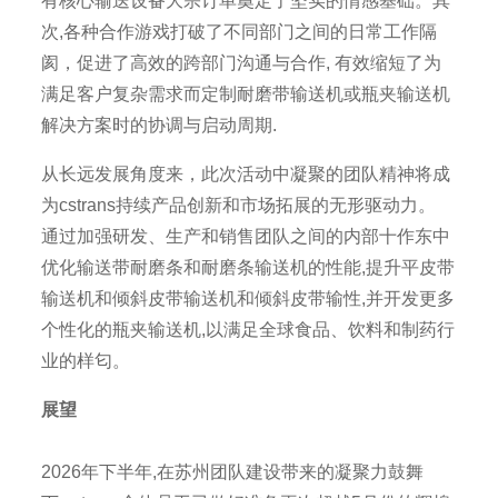
有核心输送设备大宗订单奠定了坚实的情感基础。其
次,各种合作游戏打破了不同部门之间的日常工作隔
阂，促进了高效的跨部门沟通与合作, 有效缩短了为
满足客户复杂需求而定制耐磨带输送机或瓶夹输送机
解决方案时的协调与启动周期.
从长远发展角度来，此次活动中凝聚的团队精神将成
为cstrans持续产品创新和市场拓展的无形驱动力。
通过加强研发、生产和销售团队之间的内部十作东中
优化输送带耐磨条和耐磨条输送机的性能,提升平皮带
输送机和倾斜皮带输送机和倾斜皮带输性,并开发更多
个性化的瓶夹输送机,以满足全球食品、饮料和制药行
业的样匂。
展望
2026年下半年,在苏州团队建设带来的凝聚力鼓舞