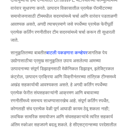
दीर्घायुष्याची हमी देण्यासाठी UHMWPE मटेरियलच्या फॉर्म्युल्यामध्ये
वारंवार सुधारणा करते. उत्पादन विकासातील प्रत्येक पॅरामीटरच्या
समायोजनासाठी टीममधील सदस्यांमध्ये चर्चा आणि वारंवार पडताळणी
आवश्यक असते, अगदी त्याचप्रमाणे जसे स्पर्धेच्या प्रत्येक फेरीपूर्वी
प्रत्येक कर्लिंग रणनीतीवर टीम सदस्यांमध्ये चर्चा करून ती सुधारली
जाते.
सानुकूलितच्या बाबतीत
बाटली पकडणारा कन्व्हेयर
जागतिक पेय
उद्योगासाठीचा प्रमुख सानुकूलित उपाय असलेल्या आमच्या
उत्पादनाच्या संपूर्ण डिझाइनसाठी मेकॅनिकल डिझाइन, इलेक्ट्रिकल
कंट्रोल, उत्पादन प्रक्रिया आणि विक्रीनंतरच्या तांत्रिक टीम्समध्ये
अखंड सहकार्याची आवश्यकता असते. हे अगदी कर्लिंग स्पर्धेच्या
प्रत्येक फेरीत संघसहकाऱ्यांनी आक्रमण आणि बचावाच्या
रणनीतींमध्ये समन्वय साधण्यासारखेच आहे. संपूर्ण कर्लिंग स्पर्धेत,
कोणताही संघ प्रत्येक वेळी पूर्ण आघाडी कायम ठेवू शकला नाही;
लवचिक सामरिक समायोजन आणि संघसहकाऱ्यांचे त्वरित सहकार्य
अंतिम स्कोअर सहजपणे बदलू शकले. हे सीएसट्रान्सच्या परदेशातील