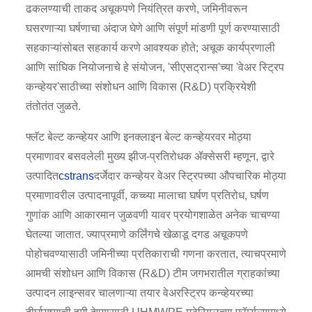
ढकलण्याची ताकद अचूकपणे नियंत्रित करणे, जमिनीवरून
घसरणाऱ्या घर्षणाचा अंदाज घेणे आणि संपूर्ण मांडणी पूर्ण करण्यासाठी
सहकाऱ्यांसोबत सहकार्य करणे आवश्यक होते; अचूक कार्यप्रणाली
आणि सांघिक नियोजनाचे हे संयोजन, 'सीएसट्रान्स'च्या 'वेअर स्ट्रिप
कन्व्हेयर'साठीच्या संशोधन आणि विकास (R&D) प्रक्रियेशी
तंतोतंत जुळते.
फ्लॅट बेल्ट कन्व्हेयर आणि इनक्लाइन बेल्ट कन्व्हेयरवर मोठ्या
प्रमाणावर बसवलेली मुख्य झीज-प्रतिरोधक ॲक्सेसरी म्हणून, द्वारे
उत्पादित
cstrans
दर्जेदार कन्व्हेयर वेअर स्ट्रिपच्या औपचारिक मोठ्या
प्रमाणावरील उत्पादनापूर्वी, कच्च्या मालाचा घर्षण प्रतिरोध, घर्षण
गुणांक आणि आकारमान जुळवणी यावर प्रयोगशाळेत अनेक चाचण्या
घेतल्या जातात. ज्याप्रमाणे कर्लिंगचे खेळाडू दगड अचूकपणे
पोहोचवण्यासाठी जमिनीच्या प्रतिकाराची गणना करतात, त्याचप्रमाणे
आमची संशोधन आणि विकास (R&D) टीम जगभरातील ग्राहकांच्या
उत्पादन लाइन्सवर चालणाऱ्या तयार वेअरस्ट्रिप कन्व्हेयरच्या