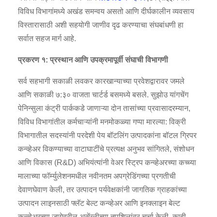
विविध विभागांमध्ये अखंड समन्वय असतो आणि दीर्घकालीन व्यवसाय
विस्तारासाठी अशी सहयोगी जाणीव दृढ करण्याचा संघबांधणी हा
सर्वात सहज मार्ग आहे.
प्रकरण १: प्रस्थान आणि उपक्रमापूर्वी संघाची विभागणी
सर्व सहभागी सकाळी लवकर कारखान्याच्या प्रवेशद्वारावर जमले
आणि सकाळी ७:३० वाजता चार्टर्ड बसमध्ये बसले. सुझोउ यांगचेंग
पेनिन्सुला कंट्री पार्ककडे जाणाऱ्या दोन तासांच्या प्रवासादरम्यान,
विविध विभागांतील कर्मचाऱ्यांनी मनमोकळ्या गप्पा मारल्या: विक्री
विभागातील सदस्यांनी परदेशी पेय बॉटलिंग उत्पादकांना बॉटल ग्रिपर
कन्व्हेअर विकण्याच्या वाटाघाटींचे प्रत्यक्ष अनुभव सांगितले, संशोधन
आणि विकास (R&D) अभियंत्यांनी वेअर स्ट्रिप कन्व्हेअरच्या कच्च्या
मालाच्या फॉर्म्युलेशनमधील नवीनतम अपग्रेडिंगच्या प्रगतीची
देवाणघेवाण केली, तर उत्पादन पर्यवेक्षकांनी जागतिक ग्राहकांच्या
उत्पादन लाइनसाठी फ्लॅट बेल्ट कन्व्हेअर आणि इनक्लाइन बेल्ट
कन्व्हेअरच्या जागेवरील असेंब्लीच्या तपशिलांवर चर्चा केली. काही