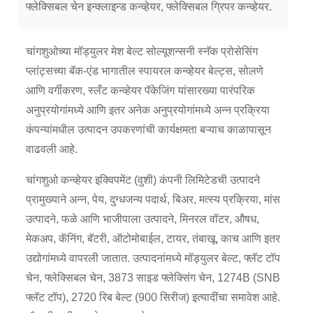
फ्लेक्सिबल चेन इन्क्लाइन्ड कन्व्हेयर, फ्लेक्सिबल ग्रिपर कन्व्हेयर.
चांगशुओच्या मॉड्युलर मेश बेल्ट सोल्यूशन्सनी स्नॅक प्रोसेसिंग
प्लांट्सच्या बॅक-एंड भागातील स्पायरल कन्व्हेयर बेल्ट्स, सोलणे
आणि वर्गीकरण, स्लँट कन्व्हेयर पॅकेजिंग यांसारख्या पारंपरिक
अनुप्रयोगांमध्ये आणि इतर अनेक अनुप्रयोगांमध्ये अन्न प्रक्रिया
कंपन्यांमधील उत्पादन उपकरणांची कार्यक्षमता बऱ्याच काळापासून
वाढवली आहे.
चांगशुओ कन्व्हेयर इक्विपमेंट (वुशी) कंपनी लिमिटेडची उत्पादने
प्रामुख्याने अन्न, पेय, दुग्धजन्य पदार्थ, बिअर, मत्स्य प्रक्रिया, मांस
उत्पादने, फळे आणि भाजीपाला उत्पादने, मिनरल वॉटर, औषध,
मेकअप, कॅनिंग, बॅटरी, ऑटोमोबाईल, टायर, तंबाखू, काच आणि इतर
उद्योगांमध्ये वापरली जातात. उत्पादनांमध्ये मॉड्युलर बेल्ट, फ्लॅट टॉप
चेन, फ्लेक्सिबल चेन, 3873 साइड फ्लेक्सिंग चेन, 1274B (SNB
फ्लॅट टॉप), 2720 रिब बेल्ट (900 सिरीज) इत्यादींचा समावेश आहे.