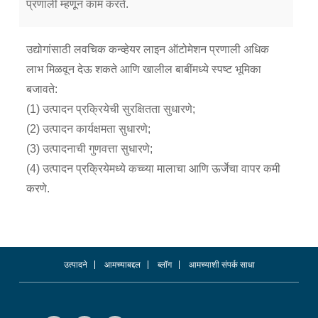
प्रणाली म्हणून काम करते.
उद्योगांसाठी लवचिक कन्व्हेयर लाइन ऑटोमेशन प्रणाली अधिक
लाभ मिळवून देऊ शकते आणि खालील बाबींमध्ये स्पष्ट भूमिका
बजावते:
(1) उत्पादन प्रक्रियेची सुरक्षितता सुधारणे;
(2) उत्पादन कार्यक्षमता सुधारणे;
(3) उत्पादनाची गुणवत्ता सुधारणे;
(4) उत्पादन प्रक्रियेमध्ये कच्च्या मालाचा आणि ऊर्जेचा वापर कमी
करणे.
उत्पादने
आमच्याबद्दल
ब्लॉग
आमच्याशी संपर्क साधा